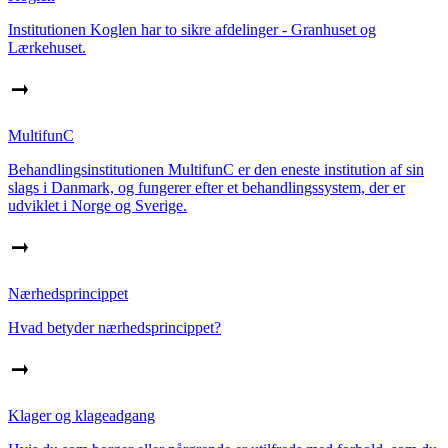
Institutionen Koglen har to sikre afdelinger - Granhuset og
Lærkehuset.
MultifunC
Behandlingsinstitutionen MultifunC er den eneste institution af sin
slags i Danmark, og fungerer efter et behandlingssystem, der er
udviklet i Norge og Sverige.
Nærhedsprincippet
Hvad betyder nærhedsprincippet?
Klager og klageadgang