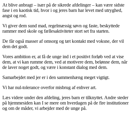
At blive anbragt – især på de sikrede afdelinger – kan være sidste
fase i en kaotisk tid, hvor i og jeres barn har levet med utryghed,
angst og rod.
Vi giver dem sund mad, regelmæssig søvn og faste, beskyttede
rammer med skole og fællesaktiviteter stort set fra starten.
De får også masser af omsorg og tæt kontakt med voksne, der vil
dem det godt.
Vores ambition er, at få de unge ind i et positivt forløb ved at vise
dem, at vi kan rumme dem, ved at motivere dem, belønne dem, når
de laver noget godt, og være i konstant dialog med dem.
Samarbejdet med jer er i den sammenhæng meget vigtigt.
Vi har nul-tolerance overfor misbrug af enhver art.
Læs videre under den afdeling, jeres barn er tilknyttet. Andre steder
på hjemmesiden kan I se mere om hverdagen på de fire institutioner
og om de måder, vi arbejder med de unge på.