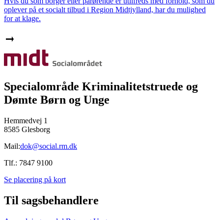
Hvis du som borger eller pårørende er utilfreds med forhold, som du
oplever på et socialt tilbud i Region Midtjylland, har du mulighed
for at klage.
Specialområde Kriminalitetstruede og
Dømte Børn og Unge
Hemmedvej 1
8585 Glesborg
Mail:
dok@social.rm.dk
Tlf.: 7847 9100
Se placering på kort
Til sagsbehandlere