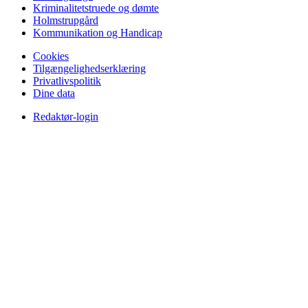
Kriminalitetstruede og dømte
Holmstrupgård
Kommunikation og Handicap
Cookies
Tilgængelighedserklæring
Privatlivspolitik
Dine data
Redaktør-login