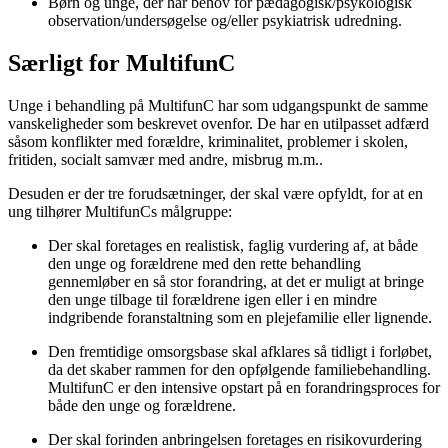
Børn og unge, der har behov for pædagogisk/psykologisk
observation/undersøgelse og/eller psykiatrisk udredning.
Særligt for MultifunC
Unge i behandling på MultifunC har som udgangspunkt de samme
vanskeligheder som beskrevet ovenfor. De har en utilpasset adfærd
såsom konflikter med forældre, kriminalitet, problemer i skolen,
fritiden, socialt samvær med andre, misbrug m.m..
Desuden er der tre forudsætninger, der skal være opfyldt, for at en
ung tilhører MultifunCs målgruppe:
Der skal foretages en realistisk, faglig vurdering af, at både
den unge og forældrene med den rette behandling
gennemløber en så stor forandring, at det er muligt at bringe
den unge tilbage til forældrene igen eller i en mindre
indgribende foranstaltning som en plejefamilie eller lignende.
Den fremtidige omsorgsbase skal afklares så tidligt i forløbet,
da det skaber rammen for den opfølgende familiebehandling.
MultifunC er den intensive opstart på en forandringsproces for
både den unge og forældrene.
Der skal forinden anbringelsen foretages en risikovurdering